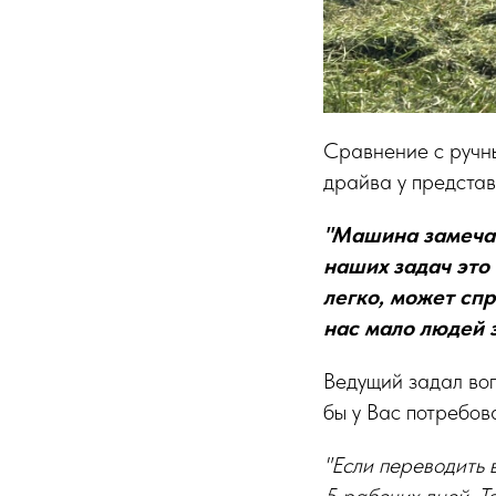
Сравнение с ручн
драйва у представ
"Машина замечате
наших задач это
легко, может спр
нас мало людей 
Ведущий задал воп
бы у Вас потребов
"Если переводить 