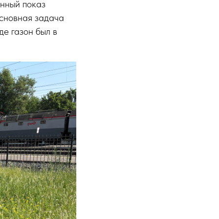
нный показ
сновная задача
де газон был в