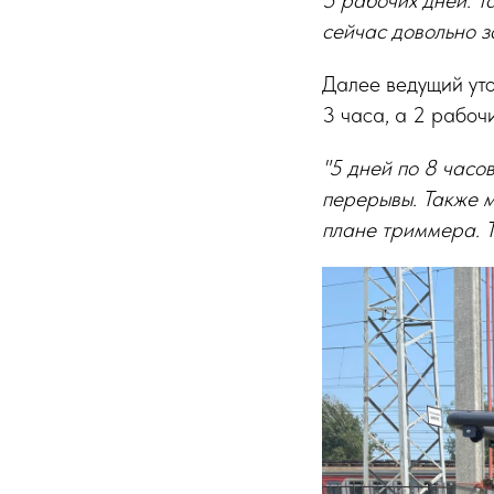
5 рабочих дней. Т
сейчас довольно з
Далее ведущий уто
3 часа, а 2 рабоч
"5 дней по 8 часо
перерывы. Также м
плане триммера. Т