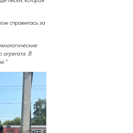
де лески, которая
ором справилась за
технологические
 агрегата. В
е."