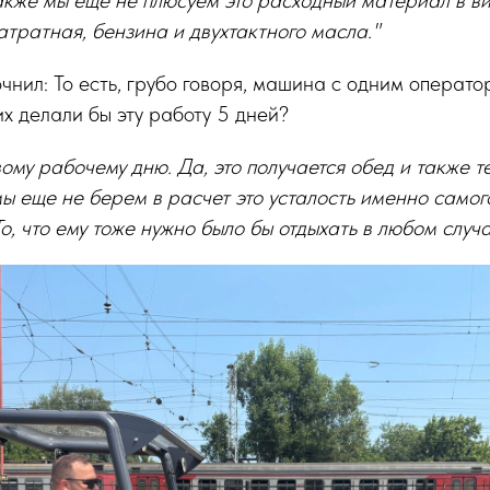
акже мы еще не плюсуем это расходный материал в ви
атратная, бензина и двухтактного масла."
чнил: То есть, грубо говоря, машина с одним операт
их делали бы эту работу 5 дней?
вому рабочему дню. Да, это получается обед и также 
ы еще не берем в расчет это усталость именно самого
о, что ему тоже нужно было бы отдыхать в любом случа