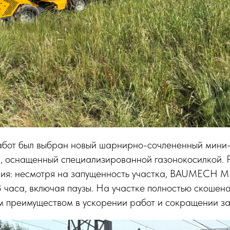
абот был выбран новый шарнирно-сочлененный мини-
снащенный специализированной газонокосилкой. Р
ия: несмотря на запущенность участка, BAUMECH M
3 часа, включая паузы. На участке полностью скошен
м преимуществом в ускорении работ и сокращении за