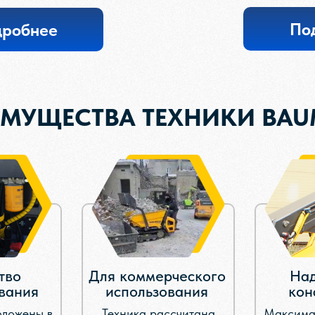
По
дробнее
ИМУЩЕСТВА ТЕХНИКИ BA
тво
Для коммерческого
Над
вания
использования
кон
оложены в
Техника рассчитана
Максима