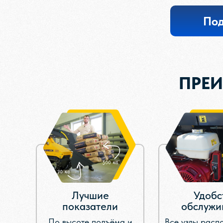
По
ПРЕ
Лучшие
Удобс
показатели
обслужи
По высоте подъёма и
Все узлы расп