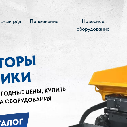
ьный ряд
Применение
Навесное
оборудование
баумех, baumech, мини-думпер, думпер, модели ба
 линейка баумех, мини-спецтехника, спецтехника 
ТОРЫ
в наличии, заказать
ЧИКИ
ЫГОДНЫЕ ЦЕНЫ, КУПИТЬ
РА ОБОРУДОВАНИЯ