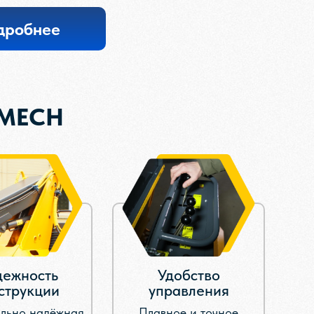
дробнее
UMECH
ежность
Удобство
струкции
управления
льно надёжная
Плавное и точное