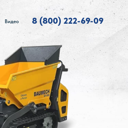
8 (800) 222-69-09
Видео
умех,
баумех, ml-03,