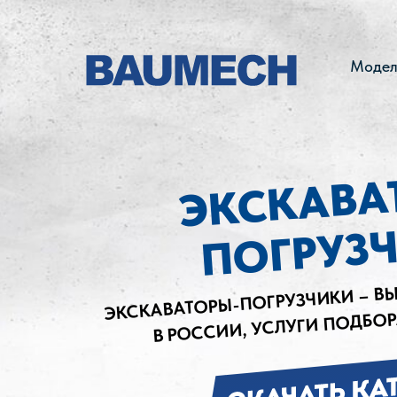
Модел
Мини-погрузчик, минипогрузчик, 
модельный ряд баумех, модельная
ЭКСКАВА
ml-02, ml-022, gt-1000, новинка, 
ПОГРУЗ
ЭКСКАВАТОРЫ-ПОГРУЗЧИКИ – В
В РОССИИ, УСЛУГИ ПОДБО